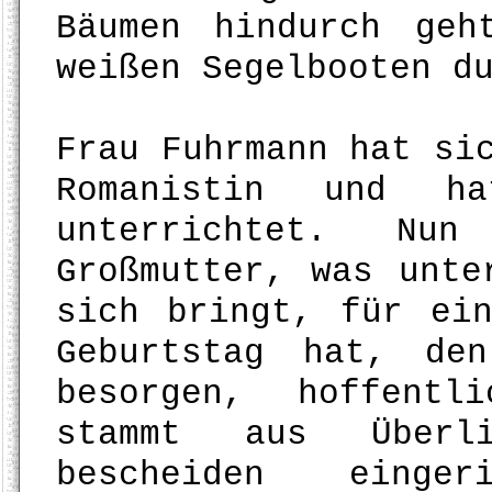
Bäumen hindurch ge
weißen Segelbooten d
Frau Fuhrmann hat si
Romanistin und h
unterrichtet. Nu
Großmutter, was unte
sich bringt, für ei
Geburtstag hat, de
besorgen, hoffentl
stammt aus Überl
bescheiden einge