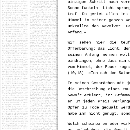
einzigen Schritt nach vor
Sonne funkeln. Licht spran
traf. Da geriet alles ins
Himmel in seiner ganzen W
umkrallte den Revolver. D
Anfang.«
Wir sehen hier die teuf
Offenbarung: das Licht, de
seinen Anfang nehmen wol
eindrangen, ohne dass man 
vom Himmel, der Feuer regn
(10,18): »Ich sah den Sata
In seinen Gesprächen mit j
die Beschreibung eines rau
Gewalt erklärt
, in:
Stimme
er um jeden Preis verläng
Opfer zu Tode gequält wer
habe ihm nicht genügt, son
Welch scheinbaren oder wir
er aufgehoben, die Gewalt