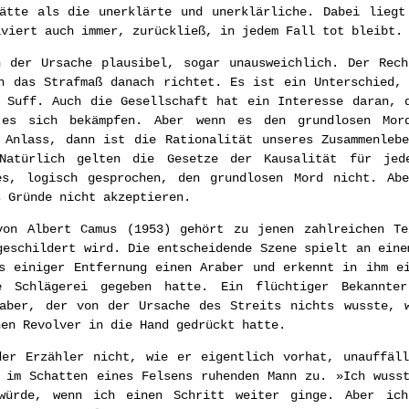
hätte als die unerklärte und unerklärliche. Dabei liegt
iviert auch immer, zurückließ, in jedem Fall tot bleibt.
h der Ursache plausibel, sogar unausweichlich. Der Rech
h das Strafmaß danach richtet. Es ist ein Unterschied,
 Suff. Auch die Gesellschaft hat ein Interesse daran, 
es sich bekämpfen. Aber wenn es den grundlosen Mor
 Anlass, dann ist die Rationalität unseres Zusammenleb
Natürlich gelten die Gesetze der Kausalität für je
es, logisch gesprochen, den grundlosen Mord nicht. Ab
s Gründe nicht akzeptieren.
on Albert Camus (1953) gehört zu jenen zahlreichen Te
geschildert wird. Die entscheidende Szene spielt an eine
s einiger Entfernung einen Araber und erkennt in ihm e
 Schlägerei gegeben hatte. Ein flüchtiger Bekannte
 aber, der von der Ursache des Streits nichts wusste, w
nen Revolver in die Hand gedrückt hatte.
der Erzähler nicht, wie er eigentlich vorhat, unauffäll
 im Schatten eines Felsens ruhenden Mann zu. »Ich wuss
würde, wenn ich einen Schritt weiter ginge. Aber ich