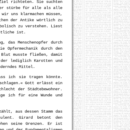
Ziel richteten. Sie suchten
er stürbe für alle als alle
 wir uns klarmachen müssen,
then der Antike wörtlich zu
bolisch zu verstehen. Liest
ntliche ist.
ng, das Menschenopfer durch
ie Opfermechanik durch den
 Blut musste fließen, damit
 der lediglich Karotten und
nderndes Mittel.
ass ich sie tragen könnte.
schlagen.« Gott erlässt ein
chlecht der Städtebewohner.
age ich für eine Wunde und
zählt, aus dessen Stamm das
ulent. Girard betont den
ehen seine Grenzen. Er ist
en und der Fundamentalismen