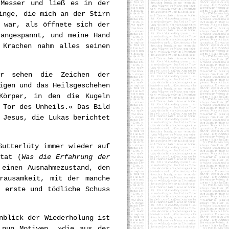
 Messer und ließ es in der
inge, die mich an der Stirn
 war, als öffnete sich der
angespannt, und meine Hand
 Krachen nahm alles seinen
ir sehen die Zeichen der
igen und das Heilsgeschehen
Körper, in den die Kugeln
 Tor des Unheils.« Das Bild
 Jesus, die Lukas berichtet
Sutterlüty immer wieder auf
ntat (
Was die Erfahrung der
 einen Ausnahmezustand, den
rausamkeit, mit der manche
 erste und tödliche Schuss
nblick der Wiederholung ist
 nun Motiven, »die aus der