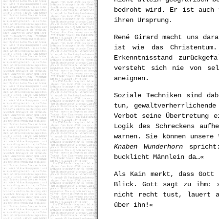
bedroht wird. Er ist auch 
ihren Ursprung.
René Girard macht uns dara
ist wie das Christentum
Erkenntnisstand zurückgef
versteht sich nie von se
aneignen.
Soziale Techniken sind da
tun, gewaltverherrlichende
Verbot seine Übertretung e
Logik des Schreckens aufh
warnen. Sie können unsere
Knaben Wunderhorn
spricht:
bucklicht Männlein da…«
Als Kain merkt, dass Gott 
Blick. Gott sagt zu ihm: 
nicht recht tust, lauert 
über ihn!«