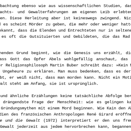
bachtung ebenso wie aus wissenschaftlichen Studien, da
machts- und Gewalterfahrungen am eigenen Leib erlebte
hen. Diese Herleitung aber ist keineswegs zwingend. Nic
d es scheint Mörder zu geben, die mehr oder weniger hatt
ekannt, dass die Elenden und Entrechteten nur in selten
 es oft die Gutsituierten und Gebildeten, die das Rad
henden Grund beginnt, wie die Genesis uns erzählt, di
dass Gott das Opfer Abels wohlgefällig anschaut, das 
er Religionsphilosoph Martin Buber schreibt dazu: »Kein 
s Ungeheure zu erklären. Man muss bedenken, dass es der
bt, er weiß nicht, dass man morden kann. Nicht ein Mot
walt steht am Anfang, sie ist ursprünglich.
und ähnliche Erzählungen keine tatsächliche Abfolge be
 drängendste Frage der Menschheit: wie es gelingen k
 Gründungsmythen mit einem Mord beginnen. Wie Kain den A
dien des französischen Anthropologen René Girard eröffn
ge und die Gewalt
(1972) interpretiert er den uns frem
Gewalt jederzeit aus jedem hervorbrechen kann, beganne