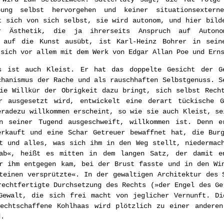
bung selbst hervorgehen und keiner situationsexter
t sich von sich selbst, sie wird autonom, und hier bild
ur Ästhetik, die ja ihrerseits Anspruch auf Autono
e auf die Kunst ausübt, ist Karl-Heinz Bohrer in sei
 sich vor allem mit dem Werk von Edgar Allan Poe und Ern
s ist auch Kleist. Er hat das doppelte Gesicht der G
chanismus der Rache und als rauschhaften Selbstgenuss. S
ie Willkür der Obrigkeit dazu bringt, sich selbst Rech
r ausgesetzt wird, entwickelt eine derart tückische 
eradezu willkommen erscheint, so wie sie auch Kleist, se
n seiner Tugend ausgeschweift, willkommen ist. Denn e
erkauft und eine Schar Getreuer bewaffnet hat, die Burg
t und alles, was sich ihm in den Weg stellt, niedermac
ab«, heißt es mitten in dem langen Satz, der damit e
r ihm entgegen kam, bei der Brust fasste und in den Wi
teinen versprützte«. In der gewaltigen Architektur des 
rechtfertigte Durchsetzung des Rechts (»der Engel des Ge
 Gewalt, die sich frei macht von jeglicher Vernunft. Di
rechtschaffene Kohlhaas wird plötzlich zu einer anderen
d.