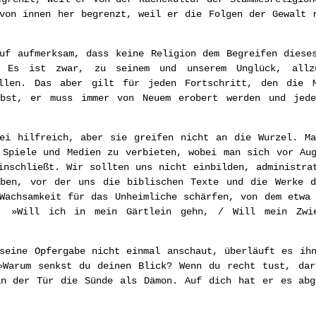
von innen her begrenzt, weil er die Folgen der Gewalt 
uf aufmerksam, dass keine Religion dem Begreifen diese
. Es ist zwar, zu seinem und unserem Unglück, allz
allen. Das aber gilt für jeden Fortschritt, den die 
lbst, er muss immer von Neuem erobert werden und jede
bei hilfreich, aber sie greifen nicht an die Wurzel. Ma
 Spiele und Medien zu verbieten, wobei man sich vor Au
inschließt. Wir sollten uns nicht einbilden, administra
eben, vor der uns die biblischen Texte und die Werke d
 Wachsamkeit für das Unheimliche schärfen, von dem etw
 »Will ich in mein Gärtlein gehn, / Will mein Zwie
seine Opfergabe nicht einmal anschaut, überläuft es ih
»Warum senkst du deinen Blick? Wenn du recht tust, dar
an der Tür die Sünde als Dämon. Auf dich hat er es abg