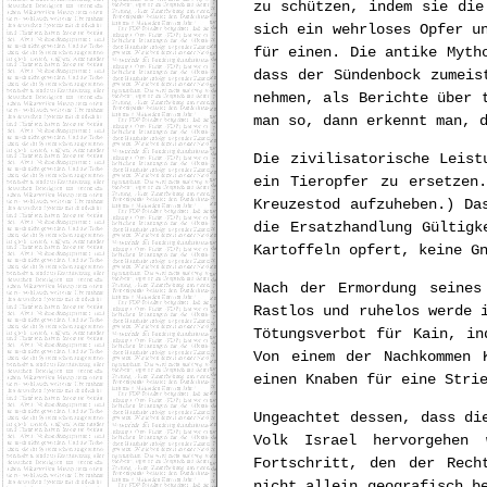
zu schützen, indem sie die
sich ein wehrloses Opfer u
für einen. Die antike Myth
dass der Sündenbock zumeis
nehmen, als Berichte über 
man so, dann erkennt man, 
Die zivilisatorische Leist
ein Tieropfer zu ersetzen
Kreuzestod aufzuheben.) Da
die Ersatzhandlung Gültigk
Kartoffeln opfert, keine G
Nach der Ermordung seines
Rastlos und ruhelos werde 
Tötungsverbot für Kain, in
Von einem der Nachkommen 
einen Knaben für eine Stri
Ungeachtet dessen, dass di
Volk Israel hervorgehen
Fortschritt, den der Rech
nicht allein geografisch b