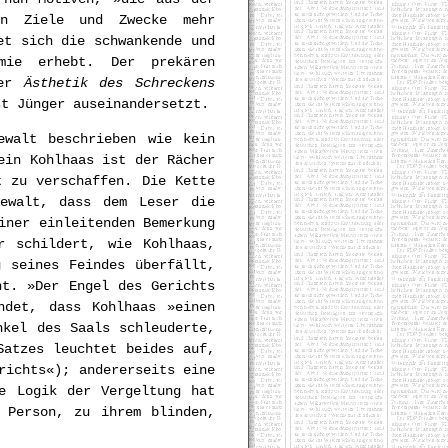
nen Ziele und Zwecke mehr
et sich die schwankende und
mie erhebt. Der prekären
ner
Ästhetik des Schreckens
st Jünger auseinandersetzt.
ewalt beschrieben wie kein
ein Kohlhaas ist der Rächer
t zu verschaffen. Die Kette
Gewalt, dass dem Leser die
iner einleitenden Bemerkung
r schildert, wie Kohlhaas,
 seines Feindes überfällt,
ht. »Der Engel des Gerichts
ndet, dass Kohlhaas »einen
nkel des Saals schleuderte,
Satzes leuchtet beides auf,
richts«); andererseits eine
e Logik der Vergeltung hat
 Person, zu ihrem blinden,