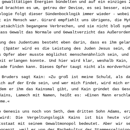
 gewalttätigen Energien bündelten und auf ein einziges 
nd brachten es um, getreu der Devise, es sei besser, ein
ologie folgt dieser Sündenbocklogik immer wieder - wobei
t ein Mensch war. Girard empfiehlt uns übrigens, die My
tatsächlich begangene Verbrechen, und sie nicht bloß sym
dass Gewalt das Normale und Gewaltverzicht das Außerorde
ung des Judentums besteht eben darin, dass es ihm gela
. (Später wird es die Leistung des Juden Jesus sein, d
s Opfer aber musste möglichst menschenähnlich sein, und
eit erlangen konnte. Und hier wird klar, weshalb Kain,
nade finden kann. Dieses Opfer taugt nicht als mordverhi
 Bruders sagt Kain: »Zu groß ist meine Schuld, als d
ich auf der Erde sein, und wer mich findet, wird mich er
dem er ihm das Kainsmal gibt, und Kain gründet das Ges
Kains, Lamech mit Namen, heißt es: »Einen Mann erschl
eme.«
e Genesis uns noch von Seth, dem dritten Sohn Adams, er
 wird: Die Vergeltungslogik Kains ist bis heute vir
tsstaat mit seinem Gewaltmonopol bedeutet. Aber wir s
egrenzt, weil er von der Rachekultur der Stammesreligion