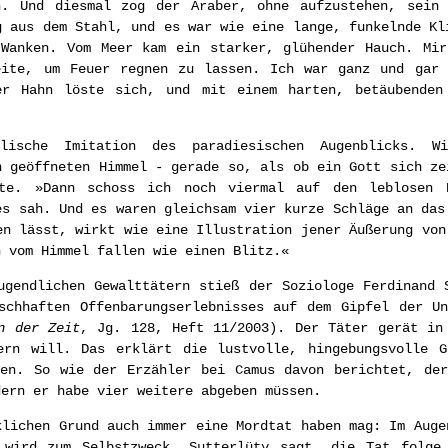
n. Und diesmal zog der Araber, ohne aufzustehen, sein
g aus dem Stahl, und es war wie eine lange, funkelnde Kl
 Wanken. Vom Meer kam ein starker, glühender Hauch. Mir
eite, um Feuer regnen zu lassen. Ich war ganz und gar 
er Hahn löste sich, und mit einem harten, betäubenden
lische Imitation des paradiesischen Augenblicks. W
n geöffneten Himmel - gerade so, als ob ein Gott sich ze
lte. »Dann schoss ich noch viermal auf den leblosen 
es sah. Und es waren gleichsam vier kurze Schläge an das
en lässt, wirkt wie eine Illustration jener Äußerung von
n vom Himmel fallen wie einen Blitz.«
ugendlichen Gewalttätern stieß der Soziologe Ferdinand 
schhaften Offenbarungserlebnisses auf dem Gipfel der U
n der Zeit
, Jg. 128, Heft 11/2003). Der Täter gerät in
ern will. Das erklärt die lustvolle, hingebungsvolle G
den. So wie der Erzähler bei Camus davon berichtet, der
dern er habe vier weitere abgeben müssen.
klichen Grund auch immer eine Mordtat haben mag: Im Auge
 wird zum Selbstzweck. Sutterlüty sagt, die Tat folge