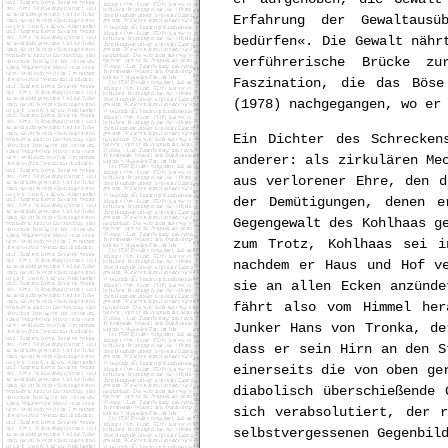
Erfahrung der Gewaltausü
bedürfen«. Die Gewalt nähr
verführerische Brücke z
Faszination, die das Bös
(1978) nachgegangen, wo er
Ein Dichter des Schrecken
anderer: als zirkulären Me
aus verlorener Ehre, den d
der Demütigungen, denen e
Gegengewalt des Kohlhaas g
zum Trotz, Kohlhaas sei i
nachdem er Haus und Hof v
sie an allen Ecken anzünde
fährt also vom Himmel her
Junker Hans von Tronka, de
dass er sein Hirn an den S
einerseits die von oben ge
diabolisch überschießende
sich verabsolutiert, der 
selbstvergessenen Gegenbil