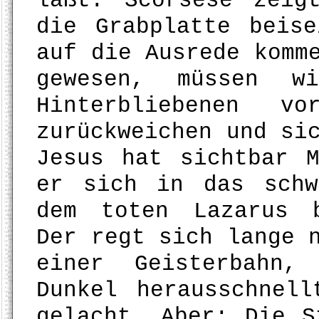
läßt. Scorsese zeig
die Grabplatte beis
auf die Ausrede komm
gewesen, müssen w
Hinterbliebenen vo
zurückweichen und si
Jesus hat sichtbar 
er sich in das schw
dem toten Lazarus b
Der regt sich lange 
einer Geisterbahn,
Dunkel herausschnel
gelacht. Aber: Die S