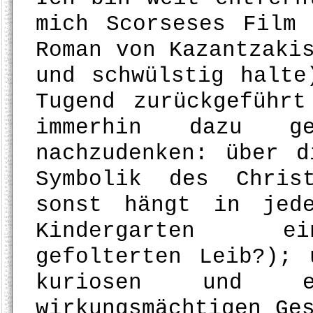
mich Scorseses Film
Roman von Kazantzaki
und schwülstig halte
Tugend zurückgeführ
immerhin dazu ge
nachzudenken: über d
Symbolik des Chris
sonst hängt in jed
Kindergarten ei
gefolterten Leib?); 
kuriosen und e
wirkungsmächtigen Ge